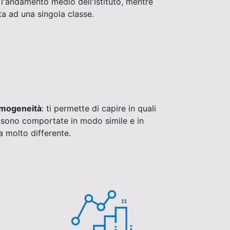
l'andamento medio dell'Istituto, mentre
ita ad una singola classe.
omogeneità
: ti permette di capire in quali
 si sono comportate in modo simile e in
ta molto differente.