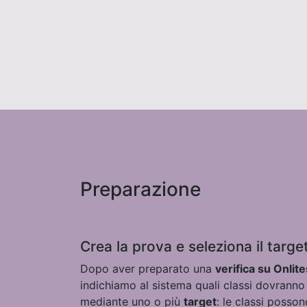
Preparazione
Crea la prova e seleziona il targe
Dopo aver preparato una
verifica su Onlite
indichiamo al sistema quali classi dovranno 
mediante uno o più
target
: le classi posson