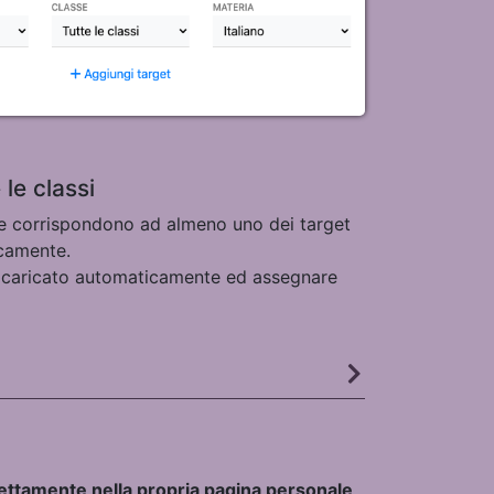
 le classi
 che corrispondono ad almeno uno dei target
camente.
e caricato automaticamente ed assegnare
ettamente nella propria pagina personale