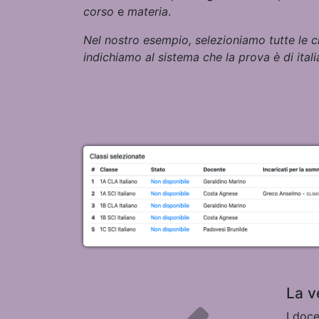
corso
e
materia
.
Nel nostro esempio, selezioniamo tutte le clas
indichiamo al sistema che la prova è di
ital
La v
I doce