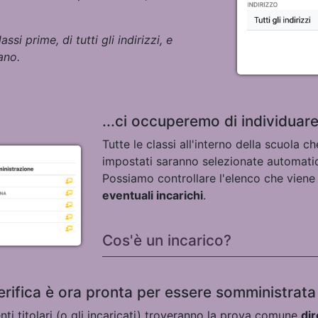
si prime, di tutti gli indirizzi, e
iano
.
...ci occuperemo di individuare
Tutte le classi all'interno della scuola
impostati saranno selezionate automati
Possiamo controllare l'elenco che vien
eventuali incarichi
.
Cos'è un incarico?
erifica è ora pronta per essere somministrata
nti titolari (o gli incaricati) troveranno la prova comune
dir