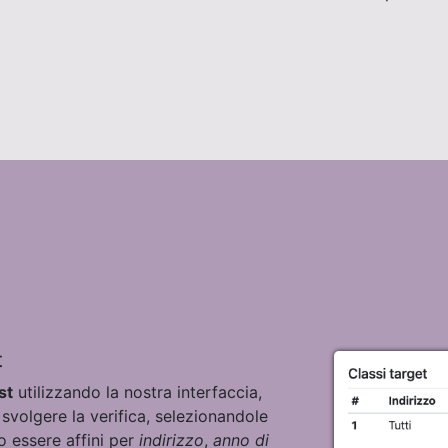
t
st
utilizzando la nostra interfaccia,
svolgere la verifica, selezionandole
o essere affini per
indirizzo
,
anno di