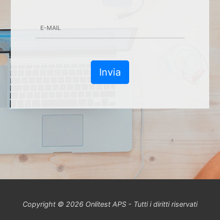
Invia
Copyright © 2026 Onlitest APS - Tutti i diritti riservati