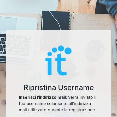
Ripristina Username
Inserisci l'indirizzo mail
: verrà inviato il
tuo username solamente all'indirizzo
mail utilizzato durante la registrazione